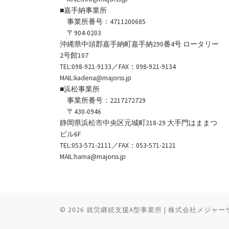
■嘉手納事業所
事業所番号：4711200685
〒904-0203
沖縄県中頭郡嘉手納町嘉手納290番4号 ロータリー
2号館107
TEL:098-921-9133／FAX：098-921-9134
MAIL:kadena@majorss.jp
■浜松事業所
事業所番号：2217272729
〒430-0946
静岡県浜松市中央区元城町218-29 大手門はままつ
ビル6F
TEL:053-571-2111／FAX：053-571-2121
MAIL:hama@majorss.jp
© 2026
就労継続支援A型事業所 | 株式会社メジャ