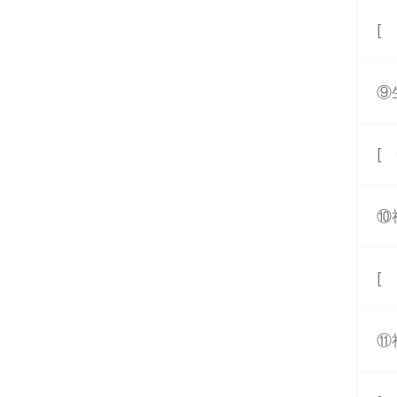
[
⑨
[
⑩
[
⑪