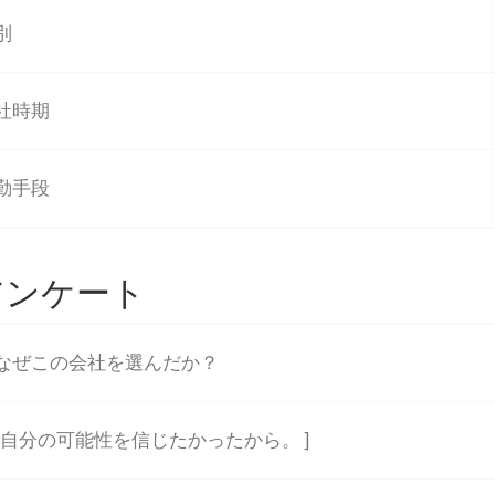
別
社時期
勤手段
アンケート
なぜこの会社を選んだか？
 自分の可能性を信じたかったから。 ]