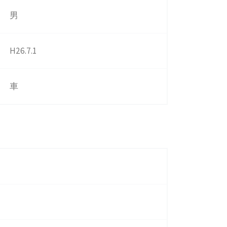
男
H26.7.1
車