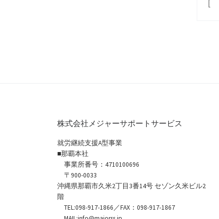
[
株式会社メジャーサポートサービス
就労継続支援A型事業
■那覇本社
事業所番号：4710100696
〒900-0033
沖縄県那覇市久米2丁目3番14号 セゾン久米ビル2
階
TEL:098-917-1866／FAX：098-917-1867
MAIL:info@majorss.jp