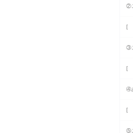
②
[
③
[
④
[
⑤