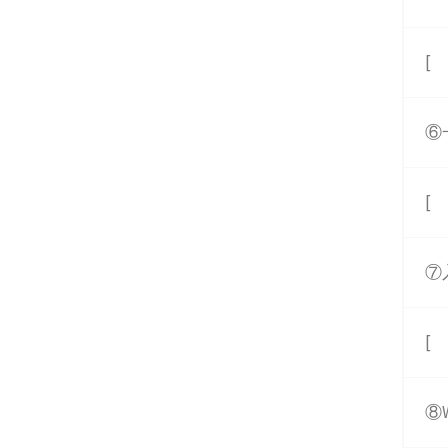
[
⑥
[
⑦
[
⑧