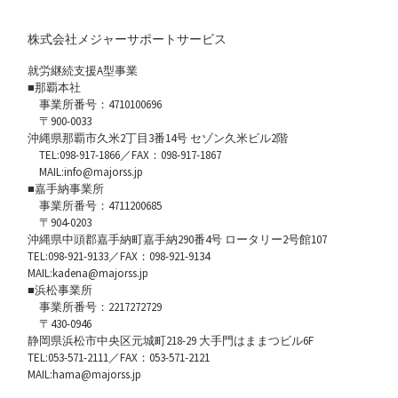
株式会社メジャーサポートサービス
就労継続支援A型事業
■那覇本社
事業所番号：4710100696
〒900-0033
沖縄県那覇市久米2丁目3番14号 セゾン久米ビル2階
TEL:098-917-1866／FAX：098-917-1867
MAIL:info@majorss.jp
■嘉手納事業所
事業所番号：4711200685
〒904-0203
沖縄県中頭郡嘉手納町嘉手納290番4号 ロータリー2号館107
TEL:098-921-9133／FAX：098-921-9134
MAIL:kadena@majorss.jp
■浜松事業所
事業所番号：2217272729
〒430-0946
静岡県浜松市中央区元城町218-29 大手門はままつビル6F
TEL:053-571-2111／FAX：053-571-2121
MAIL:hama@majorss.jp