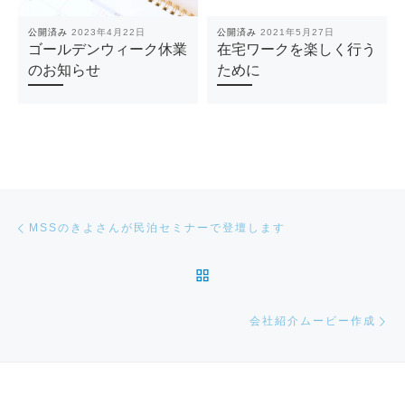
公開済み
2023年4月22日
公開済み
2021年5月27日
ゴールデンウィーク休業
在宅ワークを楽しく行う
のお知らせ
ために
投稿ナビゲーション
前の投稿
MSSのきよさんが民泊セミナーで登壇します
投稿リストに戻る
次
会社紹介ムービー作成