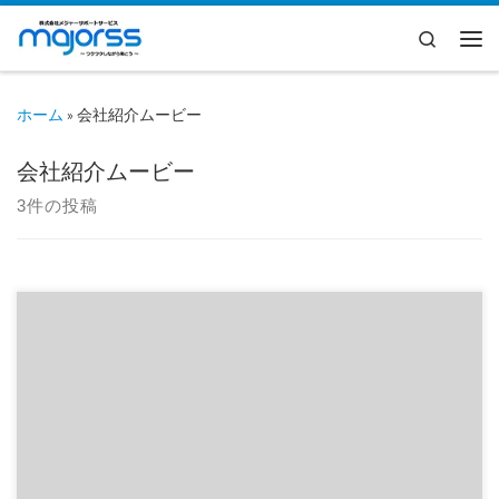
コンテンツへスキップ
Search
メ
ホーム
»
会社紹介ムービー
会社紹介ムービー
3件の投稿
会社紹介ムービーを更新しました 3～5月まで、MSSの会社紹介ム
ービーを制作していたのですが、視覚障 […]