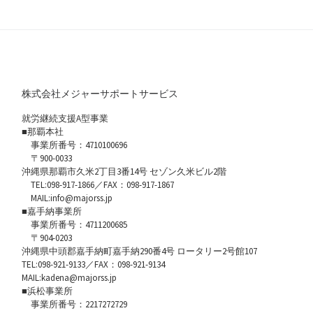
株式会社メジャーサポートサービス
就労継続支援A型事業
■那覇本社
事業所番号：4710100696
〒900-0033
沖縄県那覇市久米2丁目3番14号 セゾン久米ビル2階
TEL:098-917-1866／FAX：098-917-1867
MAIL:info@majorss.jp
■嘉手納事業所
事業所番号：4711200685
〒904-0203
沖縄県中頭郡嘉手納町嘉手納290番4号 ロータリー2号館107
TEL:098-921-9133／FAX：098-921-9134
MAIL:kadena@majorss.jp
■浜松事業所
事業所番号：2217272729