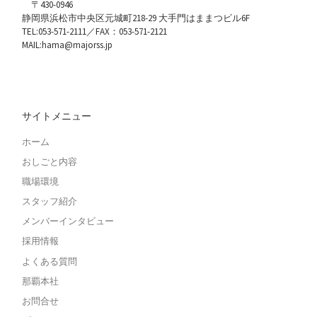
〒430-0946
静岡県浜松市中央区元城町218-29 大手門はままつビル6F
TEL:053-571-2111／FAX：053-571-2121
MAIL:hama@majorss.jp
サイトメニュー
ホーム
おしごと内容
職場環境
スタッフ紹介
メンバーインタビュー
採用情報
よくある質問
那覇本社
お問合せ