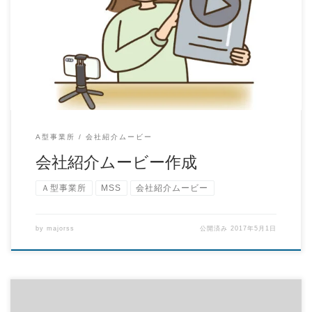
もうお気づきかもしれませんが、先月から、新しいMSS紹介ムー
ビーをアップしています！ 今度のムービー […]
A型事業所
会社紹介ムービー
会社紹介ムービー作成
Ａ型事業所
MSS
会社紹介ムービー
by
majorss
公開済み
2017年5月1日