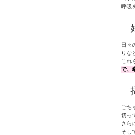
呼吸
好
日々
りな
これ
で、
掃
ごち
切っ
さら
そし