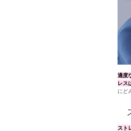
適度
レス
にど
ス
スト