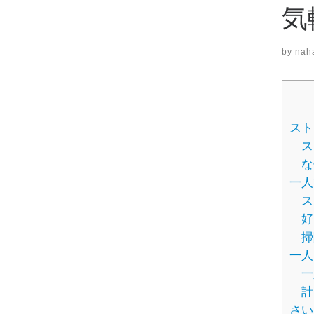
気
by
nah
スト
ス
な
一人
ス
好
掃
一人
一
計
さい