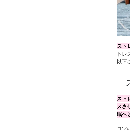
スト
トレ
以下
ス
スト
スさ
眠へ
コツ