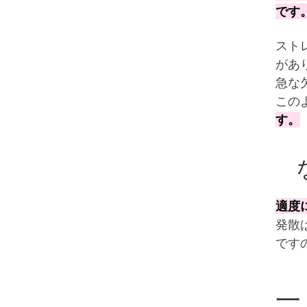
です
スト
があ
急な
この
す。
な
適度
発散
です
一