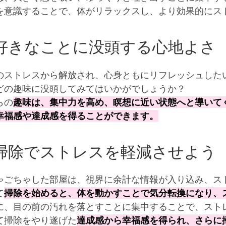
を意識することで、体がリラックスし、より効果的にス
きなことに没頭する心地よさ
のストレスから解放され、心身ともにリフレッシュした
どの趣味に没頭してみてはいかがでしょうか？
らの
趣味は、集中力を高め、瞑想に近い状態へと導いて
幸福感や達成感を得ることができます。
除でストレスを軽減させよう
ゃごちゃした部屋は、視界に余計な情報が入り込み、ス
て
掃除を始めると、体を動かすことで気分転換になり、
に、目の前の汚れを落とすことに集中することで、スト
て掃除をやり遂げた
達成感から幸福感を得られ、さらに