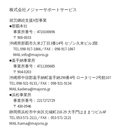
株式会社メジャーサポートサービス
就労継続支援A型事業
■那覇本社
事業所番号：4710100696
〒900-0033
沖縄県那覇市久米2丁目3番14号 セゾン久米ビル2階
TEL:098-917-1866／FAX：098-917-1867
MAIL:info@majorss.jp
■嘉手納事業所
事業所番号：4711200685
〒904-0203
沖縄県中頭郡嘉手納町嘉手納290番4号 ロータリー2号館107
TEL:098-921-9133／FAX：098-921-9134
MAIL:kadena@majorss.jp
■浜松事業所
事業所番号：2217272729
〒430-0946
静岡県浜松市中央区元城町218-29 大手門はままつビル6F
TEL:053-571-2111／FAX：053-571-2121
MAIL:hama@majorss.jp