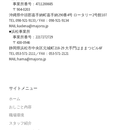
事業所番号：4711200685
〒904-0203
沖縄県中頭郡嘉手納町嘉手納290番4号 ロータリー2号館107
TEL:098-921-9133／FAX：098-921-9134
MAIL:kadena@majorss.jp
■浜松事業所
事業所番号：2217272729
〒430-0946
静岡県浜松市中央区元城町218-29 大手門はままつビル6F
TEL:053-571-2111／FAX：053-571-2121
MAIL:hama@majorss.jp
サイトメニュー
ホーム
おしごと内容
職場環境
スタッフ紹介