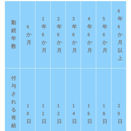
6
1
2
3
4
5
年
勤
6
年
年
年
年
年
6
続
か
6
6
6
6
6
か
年
月
か
か
か
か
か
月
数
月
月
月
月
月
以
上
付
与
さ
れ
1
1
1
1
1
1
2
る
0
1
2
4
6
8
0
有
日
日
日
日
日
日
日
給