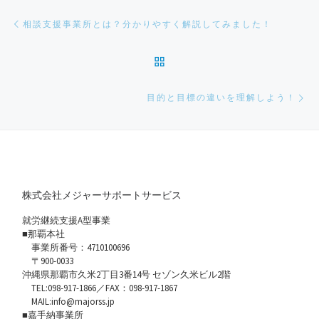
投稿ナビゲーション
前の投稿
相談支援事業所とは？分かりやすく解説してみました！
投稿リストに戻る
次
目的と目標の違いを理解しよう！
株式会社メジャーサポートサービス
就労継続支援A型事業
■那覇本社
事業所番号：4710100696
〒900-0033
沖縄県那覇市久米2丁目3番14号 セゾン久米ビル2階
TEL:098-917-1866／FAX：098-917-1867
MAIL:info@majorss.jp
■嘉手納事業所